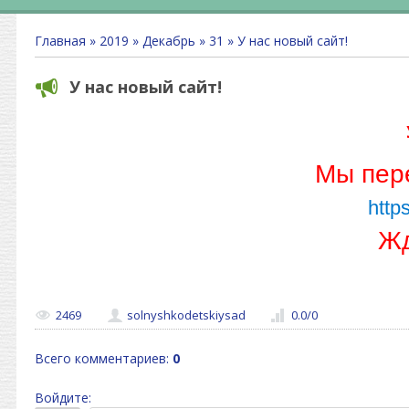
Главная
»
2019
»
Декабрь
»
31
» У нас новый сайт!
У нас новый сайт!
Мы пере
http
Жд
2469
solnyshkodetskiysad
0.0
/
0
Всего комментариев
:
0
Войдите: